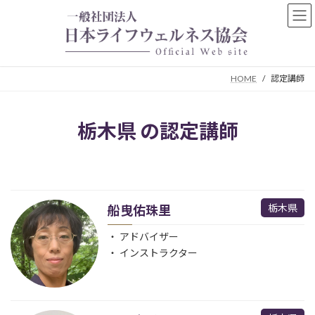
コ
ナ
ン
ビ
テ
ゲ
ン
ー
ツ
シ
HOME
認定講師
へ
ョ
ス
ン
キ
に
栃木県 の認定講師
ッ
移
プ
動
栃木県
船曳佑珠里
アドバイザー
インストラクター