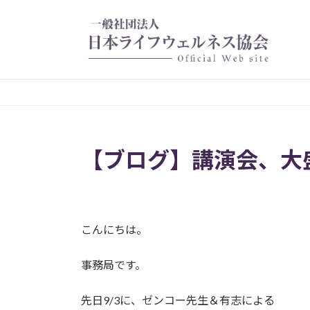
コ
ナ
ン
ビ
テ
ゲ
ン
ー
ツ
シ
へ
ョ
ス
ン
キ
に
ッ
移
【ブログ】講演会、大
プ
動
こんにちは。
事務局です。
先日9/3に、ゼンコー先生＆有志による