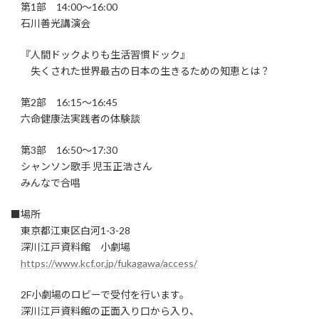
第1部 14:00〜16:00
石川善光講演会
『人間ドックよりも生活習慣ドック』
失くされた世界最古の日本の生きるための知恵とは？
第2部 16:15〜16:45
六命健康法実践者の体験談
第3部 16:50〜17:30
シャンソン歌手 児玉正浩さん
みんなで合唱
■場所
東京都江東区白河1-3-28
深川江戸資料館 小劇場
https://www.kcf.or.jp/fukagawa/access/
2F小劇場のロビーで受付を行います。
深川江戸資料館の正面入り口から入り、