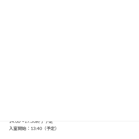
児玉正浩さんにもお越しいただき、
皆で合唱をする企画もあります。
お友達やご家族の方をお誘い合わせのうえ、
ご来場ください。
当日ご参加いただけない方も、
後日配信の動画をご覧いただけます。
（配信開始後30日間閲覧いただけます）
お申し込みはPeatixからとなります。
「六命会」
■日時
2024年11月26日（火）
14:00〜17:30終了予定
入室開始：13:40（予定）