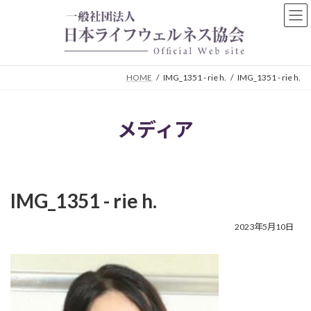
コ
ナ
ン
ビ
テ
ゲ
ン
ー
ツ
シ
HOME
IMG_1351 - rie h.
IMG_1351 - rie h.
へ
ョ
ス
ン
キ
に
メディア
ッ
移
プ
動
IMG_1351 - rie h.
2023年5月10日