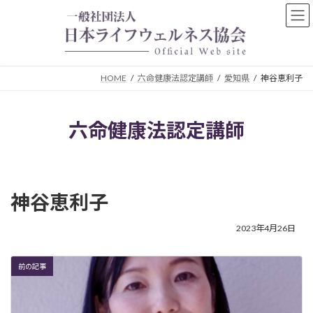
コ
ナ
ン
ビ
テ
ゲ
ン
ー
ツ
シ
HOME
六命健康法認定講師
愛知県
神谷恵利子
へ
ョ
ス
ン
キ
に
六命健康法認定講師
ッ
移
プ
動
神谷恵利子
2023年4月26日
前の記事