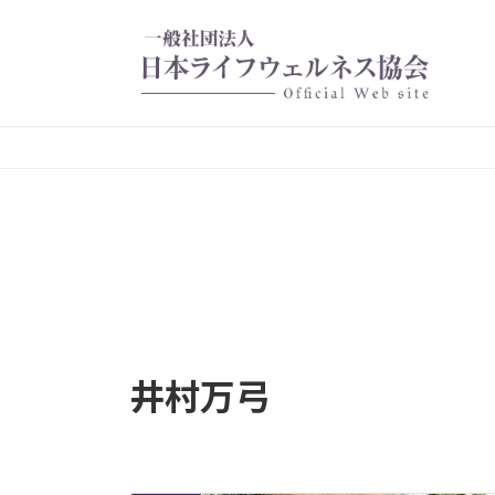
コ
ナ
ン
ビ
テ
ゲ
ン
ー
ツ
シ
へ
ョ
ス
ン
キ
に
ッ
移
プ
動
井村万弓