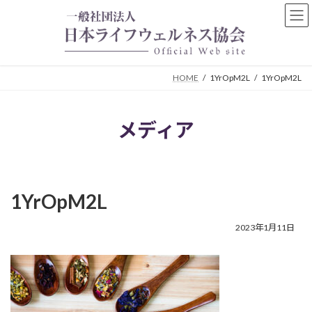
コ
ナ
ン
ビ
テ
ゲ
ン
ー
ツ
シ
HOME
1YrOpM2L
1YrOpM2L
へ
ョ
ス
ン
キ
に
メディア
ッ
移
プ
動
1YrOpM2L
2023年1月11日