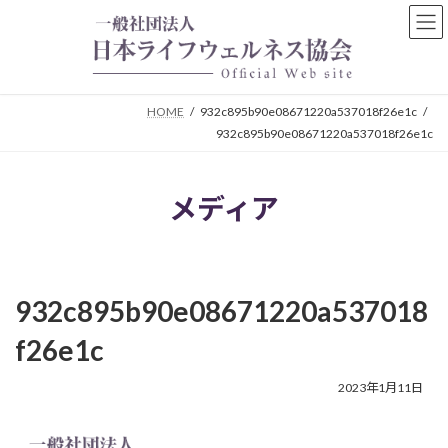
コ
ナ
ン
ビ
テ
ゲ
ン
ー
ツ
シ
HOME
932c895b90e08671220a537018f26e1c
へ
ョ
932c895b90e08671220a537018f26e1c
ス
ン
キ
に
ッ
移
メディア
プ
動
932c895b90e08671220a537018
f26e1c
2023年1月11日