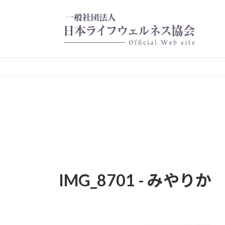
コ
ナ
ン
ビ
テ
ゲ
ン
ー
ツ
シ
へ
ョ
ス
ン
キ
に
ッ
移
プ
動
IMG_8701 - みやりか