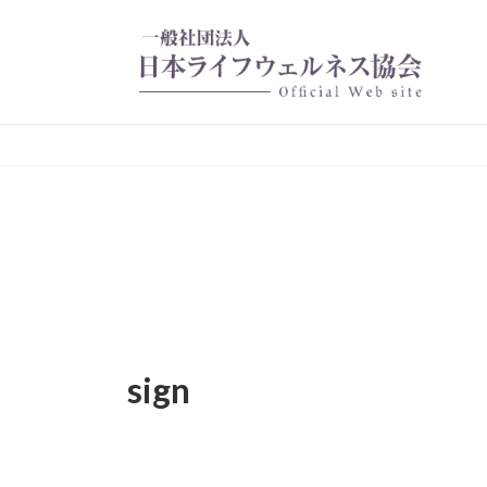
コ
ナ
ン
ビ
テ
ゲ
ン
ー
ツ
シ
へ
ョ
ス
ン
キ
に
ッ
移
プ
動
sign